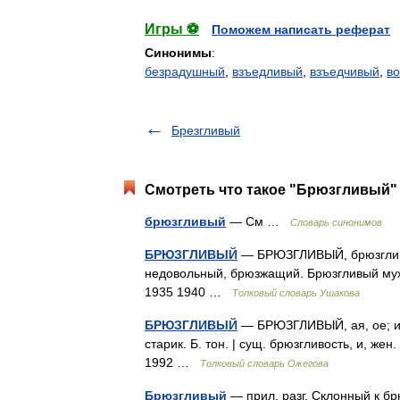
Игры ⚽
Поможем написать реферат
Синонимы
:
безрадушный
,
взъедливый
,
взъедчивый
,
в
Брезгливый
Смотреть что такое "Брюзгливый" 
брюзгливый
— См …
Словарь синонимов
БРЮЗГЛИВЫЙ
— БРЮЗГЛИВЫЙ, брюзгливая
недовольный, брюзжащий. Брюзгливый мужс
1935 1940 …
Толковый словарь Ушакова
БРЮЗГЛИВЫЙ
— БРЮЗГЛИВЫЙ, ая, ое; ив 
старик. Б. тон. | сущ. брюзгливость, и, ж
1992 …
Толковый словарь Ожегова
Брюзгливый
— прил. разг. Склонный к б