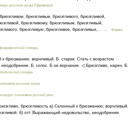
варь русского языка Ефремовой
брюзгливое, брюзгливые, брюзгливого, брюзгливой,
рюзгливой, брюзгливому, брюзгливым, брюзгливый,
юзгливого, брюзгливую, брюзгливое, брюзгливых,… …
Формы
фографический словарь
й к брюзжанию; ворчливый. Б. старик. Стать с возрастом
неодобрение. Б. голос. Б ое ворчание. ◁ Брюзгливо, нареч. Б.
опедический словарь
инонимов русского языка
езаурус синонимов русской речи
. брюзгливо, брюзгливость а) Склонный к брюзжанию; ворчливый.
юзгливой. б) отт. Выражающий недовольство, неодобрение.