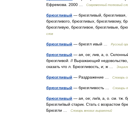
Ефремова. 2000 …
Современный толковый сло
брюзгливый
— брюзгливый, брюзгливая, 
брюзгливого, брюзгливых, брюзгливому, б
брюзгливую, брюзгливое, брюзгливые, бр
слов
брюзгливый
— брюзгл ивый …
Русский ор
брюзгливый
— ая, ое; лив, а, о. Склонны
брюзгливой. // Выражающий недовольство, 
сказать что л. Брюзгливость, и; ж …
Энцикл
брюзгливый
— Раздражение …
Словарь с
брюзгливый
— брюзгливость …
Словарь-т
брюзгливый
— ая, ое; ли/в, а, о. см. тж
Брюзгли/вый старик. Стать с возрастом бр
Брюзгли …
Словарь многих выражений