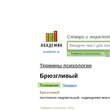
Словари и энциклоп
academic.ru
Термины психологии
Т
Термины психологии
Брюзгливый
Толкование
Перевод
Брюзгливый
постоянно
недовольный
,
надоедливо
-
ворч
Термины
психологии
.
2014
.