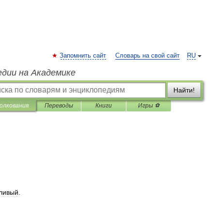
Запомнить сайт
Словарь на свой сайт
RU
едии на Академике
Найти!
олкования
Переводы
Книги
Игры ⚽
ливый
.