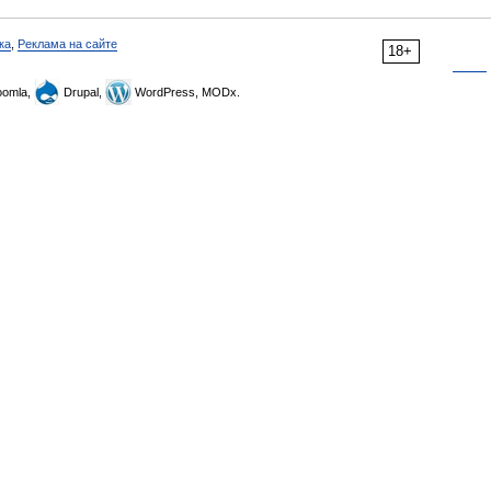
ка
,
Реклама на сайте
18+
omla,
Drupal,
WordPress, MODx.