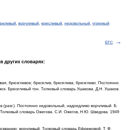
оркливый
,
ворчливый
,
ересливый
,
недовольный
,
угрюмый
БТС
в других словарях:
, брюзгливое; брюзглив, брюзглива, брюзгливо. Постоянно
к. Брюзгливый тон. Толковый словарь Ушакова. Д.Н. Ушаков.
(разг.). Постоянно недовольный, надоедливо ворчливый. Б.
ен. Толковый словарь Ожегова. С.И. Ожегов, Н.Ю. Шведова. 1949
рюзжанию; ворчливый. Толковый словарь Ефремовой. Т. Ф.